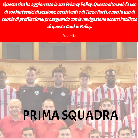
Vai ai contenuti
BAGNACAVALLO 
Questo sito ha aggiornato la sua Privacy Policy. Questo sito web fa uso
Salta menù
di cookie tecnici di sessione, persistenti e di Terze Parti, e non fa uso di
CALCIO A.S.D.
cookie di profilazione; proseguendo con la navigazione accetti l'utilizzo
Prima squadra
di questa Cookie Policy.
Accetta
PRIMA SQUADRA