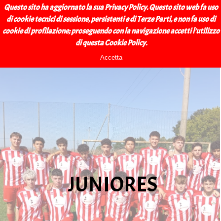
Vai ai contenuti
BAGNACAVALLO 
Questo sito ha aggiornato la sua Privacy Policy. Questo sito web fa uso
Salta menù
di cookie tecnici di sessione, persistenti e di Terze Parti, e non fa uso di
CALCIO A.S.D.
cookie di profilazione; proseguendo con la navigazione accetti l'utilizzo
Juniores
di questa Cookie Policy.
Accetta
JUNIORES